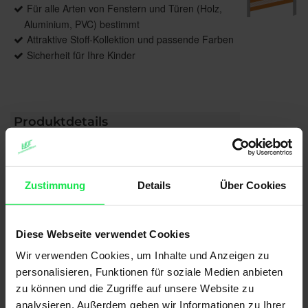
Für alle Arten von Fenstern und Türen (Holz,
Aluminium, PVC) bestimmt
Attraktive Stoff-Kollektion und passende Farben
Sicherheit für Ihre Kinder
Produktdetails
max. Breite: 2600 mm
max. Höhe: 3000 mm
max. Fläche: 7,5 m²
Zustimmung
Details
Über Cookies
Bedienung: Kette, Elektroantrieb
Führung: Optional, seitlich mit Stahlseil
Anwendungsbereiche: Für Fenster, Türen,
Diese Webseite verwendet Cookies
Bildschirmarbeitsplätze
Wir verwenden Cookies, um Inhalte und Anzeigen zu
Montage: An Wand und Decken sowie über
personalisieren, Funktionen für soziale Medien anbieten
Klemmträger
zu können und die Zugriffe auf unsere Website zu
analysieren. Außerdem geben wir Informationen zu Ihrer