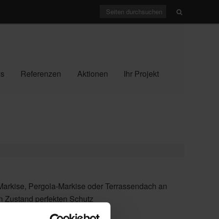
s
Referenzen
Aktionen
Ihr Projekt
-Markise, Pergola-Markise oder Terrassendach an
n Zustand perfekten Schutz