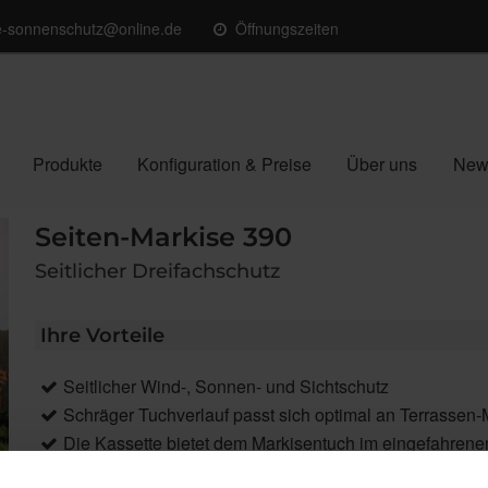
e-sonnenschutz@online.de
Öffnungszeiten
Produkte
Konfiguration & Preise
Über uns
New
Seiten-Markise 390
Seitlicher Dreifachschutz
Ihre Vorteile
Seitlicher Wind-, Sonnen- und Sichtschutz
Schräger Tuchverlauf passt sich optimal an Terrassen
Die Kassette bietet dem Markisentuch im eingefahrene
Einfaches Bedienen per Handgriff