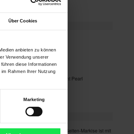
Über Cookies
 Medien anbieten zu können
hrer Verwendung unserer
 führen diese Informationen
ie im Rahmen Ihrer Nutzung
t Blue, Soltis 92, Screen, Twilight Pearl
aibung
Marketing