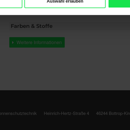
Auswahl erlauben
tiefstehender Sonne, neugierigen Blicken oder einem
Farben & Stoffe
Weitere Informationen
onnenschutztechnik
Heinrich-Hertz-Straße 4
46244 Bottrop-Kir