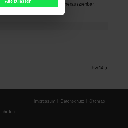
Alle zulassen
nur einem Handgriff kinderleicht herausziehbar.
H-VDA
Impressum
Datenschutz
Sitemap
chhellen