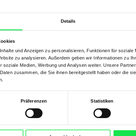
Details
Produktdetails
max. Höhe: 2.500 mm
Cookies
max. Auszug: 5.000 mm
nhalte und Anzeigen zu personalisieren, Funktionen für soziale
max. Fläche: 10 m²
Website zu analysieren. Außerdem geben wir Informationen zu I
Bedienung: Bediengriff
r soziale Medien, Werbung und Analysen weiter. Unsere Partner
Farbe: Pulverbeschichtet gem. WAREMA Farbwelt
 Daten zusammen, die Sie ihnen bereitgestellt haben oder die s
Markisentuch: Acryl, optional Acryl All Weather, Starligh
n.
Montage: Montage der Kassette an Wand oder in die L
Präferenzen
Statistiken
Produktbeschreibung
Gönnen Sie sich ein Maximum an Schutz: Vor
lauen Sommerlüftchen. Unsere Seiten-Markise ist mit