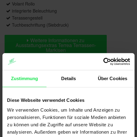
Volant Rollo
integrierte Beleuchtung
Terassengestell
Tuchbeschriftung (Siebdruck)
Weitere Informationen zu
Ausstattungsextras Terrea Terrassen-
Markisen
Weitere Informationen zu
Zustimmung
Details
Über Cookies
Farben & Stoffe
Diese Webseite verwendet Cookies
Weitere Informationen
Wir verwenden Cookies, um Inhalte und Anzeigen zu
personalisieren, Funktionen für soziale Medien anbieten
Das könnte Sie auch interessieren
zu können und die Zugriffe auf unsere Website zu
analysieren. Außerdem geben wir Informationen zu Ihrer