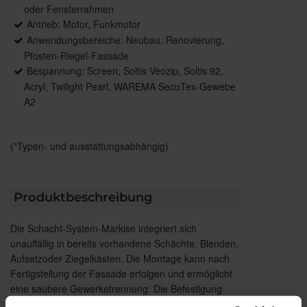
oder Fensterrahmen
Antrieb: Motor, Funkmotor
Anwendungsbereiche: Neubau, Renovierung,
Pfosten-Riegel-Fassade
Bespannung: Screen, Soltis Veozip, Soltis 92,
Acryl, Twilight Pearl, WAREMA SecuTex-Gewebe
A2
(*Typen- und ausstattungsabhängig)
Produktbeschreibung
Die Schacht-System-Markise integriert sich
unauffällig in bereits vorhandene Schächte, Blenden,
Aufsetzoder Ziegelkästen. Die Montage kann nach
Fertigstellung der Fassade erfolgen und ermöglicht
eine saubere Gewerketrennung. Die Befestigung
erfolgt einfach und effizient über die