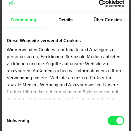
Führungsschiene.
Zustimmung
Details
Über Cookies
Brillante Extras
Geländersystem VisioNeo Sun
Diese Webseite verwendet Cookies
Wir verwenden Cookies, um Inhalte und Anzeigen zu
Weitere Informationen zu
personalisieren, Funktionen für soziale Medien anbieten
Ausstattungsextras Fenster-Markisen
zu können und die Zugriffe auf unsere Website zu
Weitere Informationen zu Stoffqualitäten
analysieren. Außerdem geben wir Informationen zu Ihrer
Verwendung unserer Website an unsere Partner für
soziale Medien, Werbung und Analysen weiter. Unsere
Partner führen diese Informationen möglicherweise mit
Farben & Stoffe
weiteren Daten zusammen, die Sie ihnen bereitgestellt
haben oder die sie im Rahmen Ihrer Nutzung der Dienste
Weitere Informationen
gesammelt haben.
Einwilligungsauswahl
Notwendig
Das könnte Sie auch interessieren