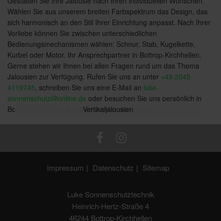
Gestalten Sie Ihre Jalousie nach Ihren individuellen Wünschen.
Wählen Sie aus unserem breiten Farbspektrum das Design, das
sich harmonisch an den Stil Ihrer Einrichtung anpasst. Nach Ihrer
Vorliebe können Sie zwischen unterschiedlichen
Bedienungsmechanismen wählen: Schnur, Stab, Kugelkette,
Kurbel oder Motor. Ihr Ansprechpartner in Bottrop-Kirchhellen.
Gerne stehen wir Ihnen bei allen Fragen rund um das Thema
Jalousien zur Verfügung. Rufen Sie uns an unter
+49 2045
4119745
, schreiben Sie uns eine E-Mail an
luke-
sonnenschutz@online.de
oder besuchen Sie uns persönlich in
Bottrop-Kirchhellen.
Außenjalousien / Raffstoren
Vertikaljalousien
Innenjalousien
Impressum
Datenschutz
Sitemap
Luke Sonnenschutztechnik
Heinrich-Hertz-Straße 4
46244 Bottrop-Kirchhellen