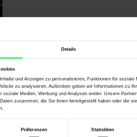
Produktdetails
Individuelle Form mit bis zu 7 m Seitenlänge
Bespannung aus wasserdurchlässigem HDPE-Netzgew
Details
Cookies
nhalte und Anzeigen zu personalisieren, Funktionen für soziale
Produktbeschreibung
Website zu analysieren. Außerdem geben wir Informationen zu I
Das fest installierte Sonnensegel All Season spendet
für den Einsatz in privaten Gärten, sondern auch
r soziale Medien, Werbung und Analysen weiter. Unsere Partner
ganzjährig angenehmen Schatten. Dank der robusten
perfekt für Kindergärten und auf Spielplätzen
 Daten zusammen, die Sie ihnen bereitgestellt haben oder die s
n.
Konstruktion ist es auch für große Flächen
hervorragend geeignet. Das stabile Segel ist nicht nur
Präferenzen
Statistiken