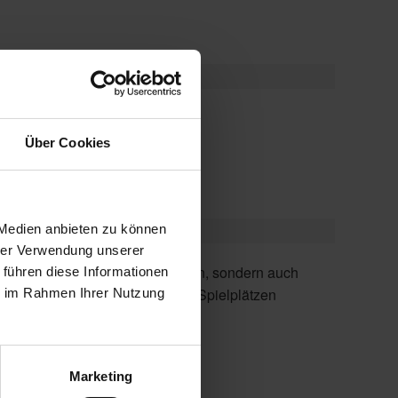
ebe in 16 Farben
Über Cookies
 Medien anbieten zu können
hrer Verwendung unserer
 führen diese Informationen
ie im Rahmen Ihrer Nutzung
geeignet.
Marketing