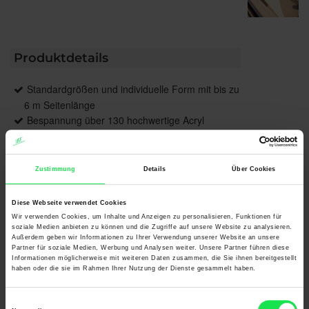
Produktdetails
Standardgrößen und individuelle Form mit bis zu
6 m Seitenlänge
Bespannung über 130 hochwertige Acryl
Standard / Acryl Lumera Stoffe
Zustimmung
Details
Über Cookies
Produktbeschreibung
Diese Webseite verwendet Cookies
Wir verwenden Cookies, um Inhalte und Anzeigen zu personalisieren, Funktionen für
soziale Medien anbieten zu können und die Zugriffe auf unsere Website zu analysieren.
Unter dem Schutz des Summerday Segels können
Außerdem geben wir Informationen zu Ihrer Verwendung unserer Website an unsere
Sie die schönsten Tage des Jahres noch intensiver
Partner für soziale Medien, Werbung und Analysen weiter. Unsere Partner führen diese
Informationen möglicherweise mit weiteren Daten zusammen, die Sie ihnen bereitgestellt
genießen. Relaxen und verweilen Sie ganz einfach
haben oder die sie im Rahmen Ihrer Nutzung der Dienste gesammelt haben.
an Ihrem ganz persönlichen Lieblingsplatz. Das
Summerday Segel zeichnet sich durch einen
Einwilligungsauswahl