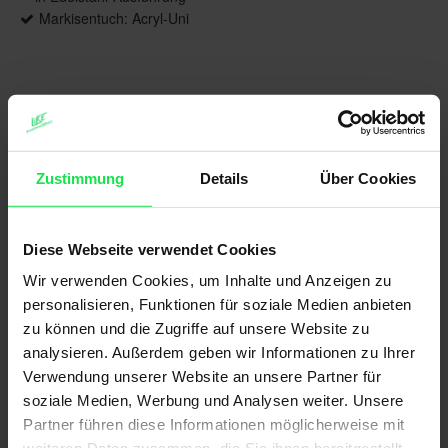
Markisentuch: Acryl-Uni
Produktbeschreibung
Verwirklichen Sie Ihre Sommerträume zu Hause.
Zustimmung
Details
Über Cookies
Das luftig-elegante Sonnensegel überzeugt durch
Stabilität, eine komfortable Kurbelbedienung und
den strahlenförmigen Tuchzuschnitt – ein
außergewöhnliches Designelement und echter
Diese Webseite verwendet Cookies
Blickfang. Für das gewisse Etwas an der Hauswand
Wir verwenden Cookies, um Inhalte und Anzeigen zu
oder im Garten.
personalisieren, Funktionen für soziale Medien anbieten
zu können und die Zugriffe auf unsere Website zu
analysieren. Außerdem geben wir Informationen zu Ihrer
Brillante Extras
Verwendung unserer Website an unsere Partner für
soziale Medien, Werbung und Analysen weiter. Unsere
Partner führen diese Informationen möglicherweise mit
Weitere Informationen zu Ausstattungs-