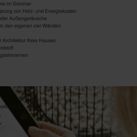
ume im Sommer
rung von Heiz- und Energiekosten
ender Außengeräusche
l in den eigenen vier Wänden
 Architektur Ihres Hauses
tstoff
ungselementen
halb von 5
,