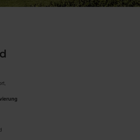
nd
rt,
vierung
d