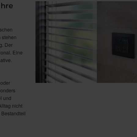
Ihre
nschen
h stehen
g. Der
ional. Eine
ative.
 oder
sonders
el und
lltag nicht
 Bestandteil