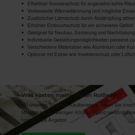
Effektiver Sonnenschutz für angenehm kühle Rä
Verbesserte Wärmedämmung und mögliche Einspa
Zusätzlicher Lärmschutz durch Abdämpfung stör
Erhöhter Einbruchschutz für ein sichereres Gefüh
Geeignet für Neubau, Sanierung und Nachrüstung
Individuelle Gestaltungsmöglichkeiten passend zur
Verschiedene Materialien wie Aluminium oder Kuns
Optional mit Extras wie Insektenschutz oder Lüft
Was kosten meine neuen Rollladen?
Mit unserem Digitalen Kaufberater erhalten Sie inner
Minuten mit nur wenigen Klicks ihr ganz persönliches
kostenloses Angebot.