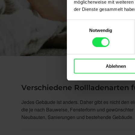
möglicherweise mit weiteren
der Dienste gesammelt habe
Einwilligungsauswahl
Notwendig
Ablehnen
Verschiedene Rollladenarten f
Jedes Gebäude ist anders. Daher gibt es nicht den e
die je nach Bauweise, Fensterform und gewünschter 
Neubauten, Sanierungen und bestehende Gebäude.